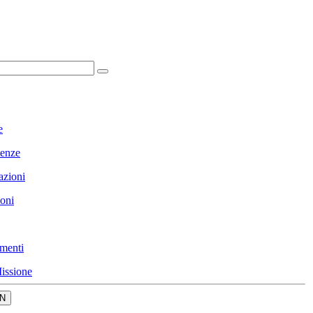
e
enze
azioni
ioni
menti
issione
N