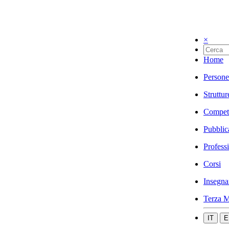
×
Home
Persone
Struttur
Compet
Pubblic
Profess
Corsi
Insegna
Terza M
IT
E