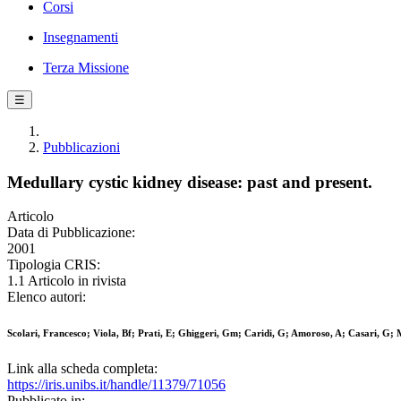
Corsi
Insegnamenti
Terza Missione
☰
Pubblicazioni
Medullary cystic kidney disease: past and present.
Articolo
Data di Pubblicazione:
2001
Tipologia CRIS:
1.1 Articolo in rivista
Elenco autori:
Scolari, Francesco; Viola, Bf; Prati, E; Ghiggeri, Gm; Caridi, G; Amoroso, A; Casari, G;
Link alla scheda completa:
https://iris.unibs.it/handle/11379/71056
Pubblicato in: