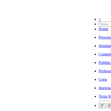
×
Home
Persone
Struttur
Compet
Pubblic
Profess
Corsi
Insegna
Terza M
IT
E