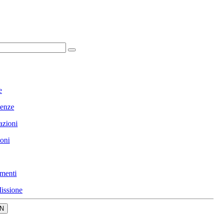
e
enze
azioni
ioni
menti
issione
N