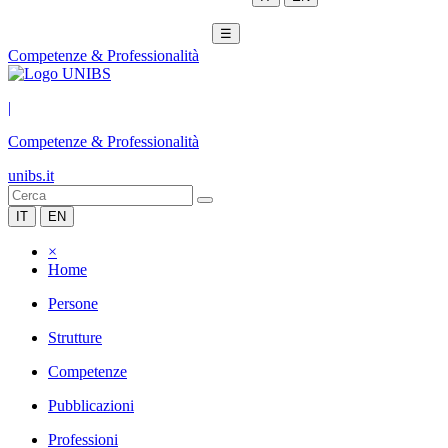
☰
Competenze & Professionalità
|
Competenze & Professionalità
unibs.it
IT
EN
×
Home
Persone
Strutture
Competenze
Pubblicazioni
Professioni