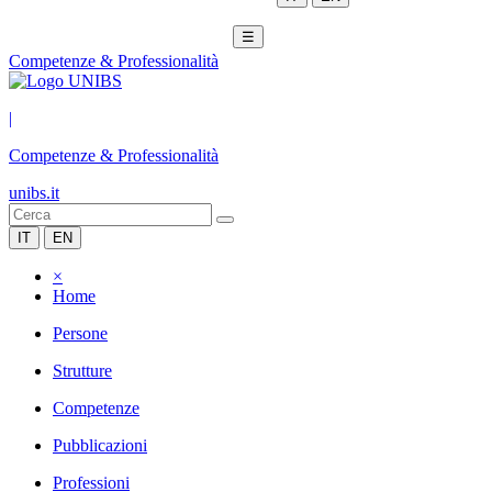
☰
Competenze & Professionalità
|
Competenze & Professionalità
unibs.it
IT
EN
×
Home
Persone
Strutture
Competenze
Pubblicazioni
Professioni