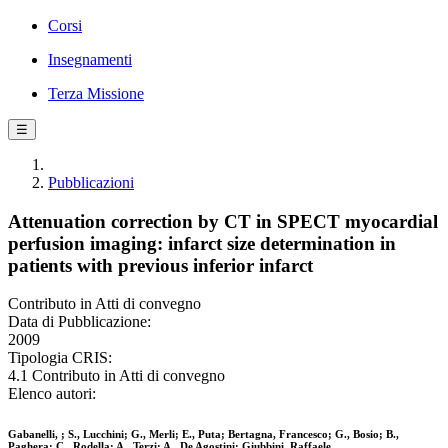
Corsi
Insegnamenti
Terza Missione
☰
Pubblicazioni
Attenuation correction by CT in SPECT myocardial
perfusion imaging: infarct size determination in
patients with previous inferior infarct
Contributo in Atti di convegno
Data di Pubblicazione:
2009
Tipologia CRIS:
4.1 Contributo in Atti di convegno
Elenco autori:
Gabanelli, ; S., Lucchini; G., Merli; E., Puta; Bertagna, Francesco; G., Bosio; B.,
Paghera; C., Rodella; A., Terzi; A., De Agostini; Giubbini, Raffaele