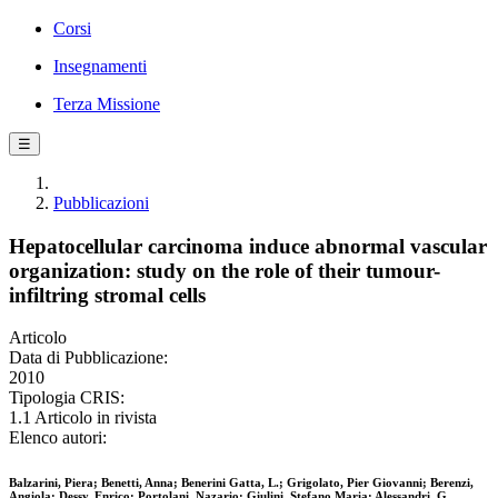
Corsi
Insegnamenti
Terza Missione
☰
Pubblicazioni
Hepatocellular carcinoma induce abnormal vascular
organization: study on the role of their tumour-
infiltring stromal cells
Articolo
Data di Pubblicazione:
2010
Tipologia CRIS:
1.1 Articolo in rivista
Elenco autori:
Balzarini, Piera; Benetti, Anna; Benerini Gatta, L.; Grigolato, Pier Giovanni; Berenzi,
Angiola; Dessy, Enrico; Portolani, Nazario; Giulini, Stefano Maria; Alessandri, G.