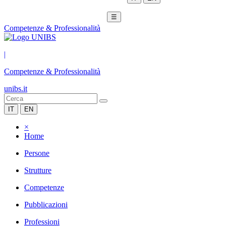
☰
Competenze & Professionalità
|
Competenze & Professionalità
unibs.it
IT
EN
×
Home
Persone
Strutture
Competenze
Pubblicazioni
Professioni