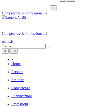
☰
Competenze & Professionalità
|
Competenze & Professionalità
unibs.it
IT
EN
×
Home
Persone
Strutture
Competenze
Pubblicazioni
Professioni