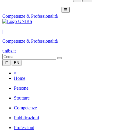
☰
Competenze & Professionalità
|
Competenze & Professionalità
unibs.it
IT
EN
×
Home
Persone
Strutture
Competenze
Pubblicazioni
Professioni