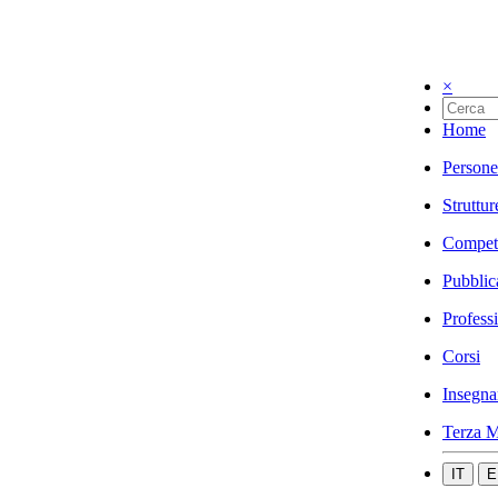
×
Home
Persone
Struttur
Compet
Pubblic
Profess
Corsi
Insegna
Terza M
IT
E