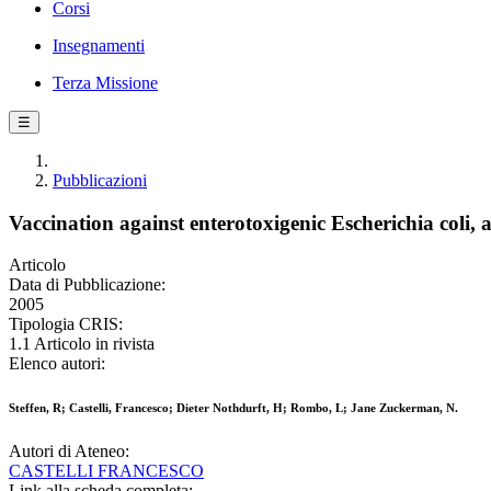
Corsi
Insegnamenti
Terza Missione
☰
Pubblicazioni
Vaccination against enterotoxigenic Escherichia coli, a
Articolo
Data di Pubblicazione:
2005
Tipologia CRIS:
1.1 Articolo in rivista
Elenco autori:
Steffen, R; Castelli, Francesco; Dieter Nothdurft, H; Rombo, L; Jane Zuckerman, N.
Autori di Ateneo:
CASTELLI FRANCESCO
Link alla scheda completa: