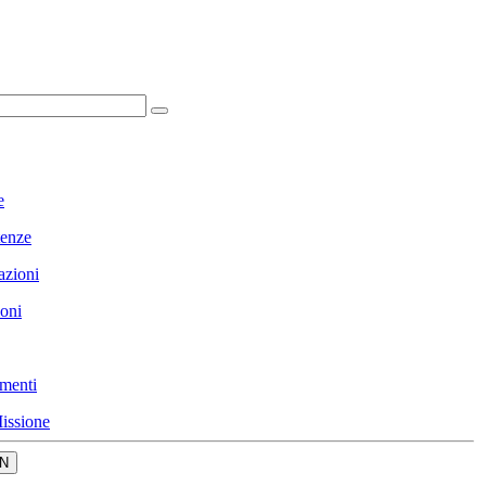
e
enze
azioni
ioni
menti
issione
N