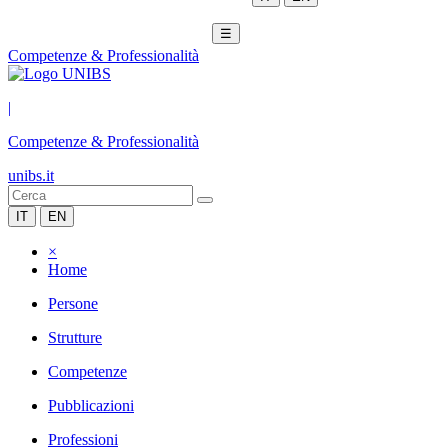
☰
Competenze & Professionalità
|
Competenze & Professionalità
unibs.it
IT
EN
×
Home
Persone
Strutture
Competenze
Pubblicazioni
Professioni