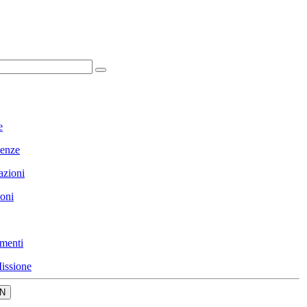
e
enze
azioni
ioni
menti
issione
N