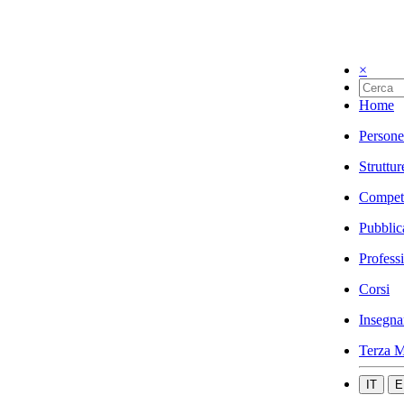
×
Home
Persone
Struttur
Compet
Pubblic
Profess
Corsi
Insegna
Terza M
IT
E