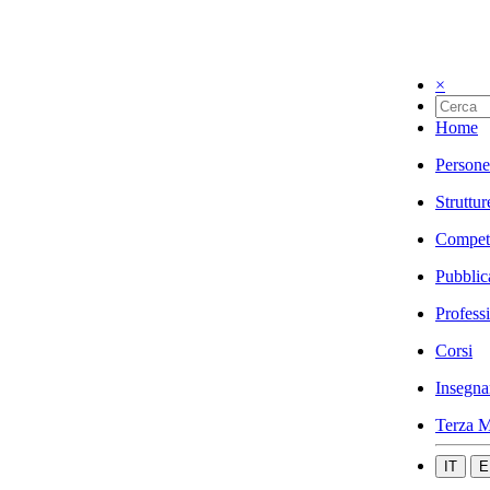
×
Home
Persone
Struttur
Compet
Pubblic
Profess
Corsi
Insegna
Terza M
IT
E