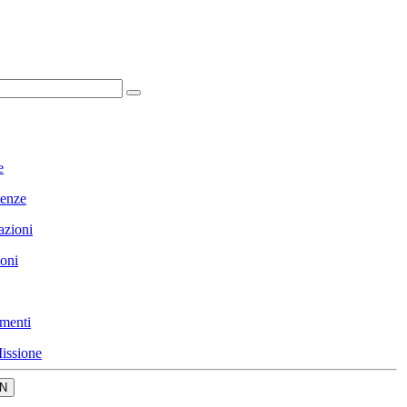
e
enze
azioni
ioni
menti
issione
N