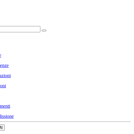
e
enze
azioni
ioni
menti
issione
N