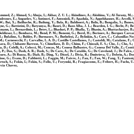
ammed, Z.; Ahmad, S.; Ahuja, I.; Akbar, Z. U. L.; Akindinov, A.; Akishina, V.; Al-Turany, M.; Al
dronov, E.; Anguelov, V.; Antinori, F.; Antonioli, P.; Apadula, N.; Appelshauser, H.; Arcelli, S
.; Bai, X.; Bailhache, R.; Bailung, Y.; Bala, R.; Baldisseri, A.; Balis, B.; Bangalia, S.; Bano
e, G.; Battistini, D.; Batyunya, B.; Bauri, D.; Bazo Alba, J. L.; Bearden, I. G.; Becht, P.; Beher
nn, L.; Bernardinis, L.; Betev, L.; Bhaduri, P. P.; Bhalla, T.; Bhasin, A.; Bhattacharjee, B.; B
; Boldizsar, L.; Bombara, M.; Bond, P. M.; Bonomi, G.; Borel, H.; Borissov, A.; Borquez Carca
 Bufalino, S.; Buhler, P.; Burmasov, N.; Buthelezi, Z.; Bylinkin, A.; Carr, C.; Cabanillas Nor
; Carnesecchi, F.; Carvalho, L. A. D.; Castillo Castellanos, J.; Castoldi, M.; Catalano, F.; 
, D.; Chibante Barroso, V.; Chinellato, D. D.; Chinu, F.; Chizzali, E. S.; Cho, J.; Cho, S.; 
a, D.; Colelli, A.; Colocci, M.; Concas, M.; Conesa Balbastre, G.; Conesa Del Valle, Z.; Cont
 P.; Das, S.; Dash, A. R.; Dash, S.; De Caro, A.; De Cataldo, G.; De Cuveland, J.; De Falco,
ro, A.; Di Ruzza, B.; Diab, B.; Ding, Y.; Ditzel, J.; Divia, R.; Dmitrieva, U.; Dobrin, A.; Do
isse, G.; Evans, D.; Fabbietti, L.; Faggin, M.; Faivre, J.; Fan, F.; Fan, W.; Fang, T.; Fantoni, 
oertsch, S.; Fokin, I.; Fokin, S.; Follo, U.; Forynski, R.; Fragiacomo, E.; Fribert, H.; Fuchs, 
rcia Chavez,