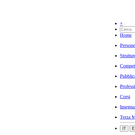
×
Home
Persone
Struttur
Compet
Pubblic
Profess
Corsi
Insegna
Terza M
IT
E