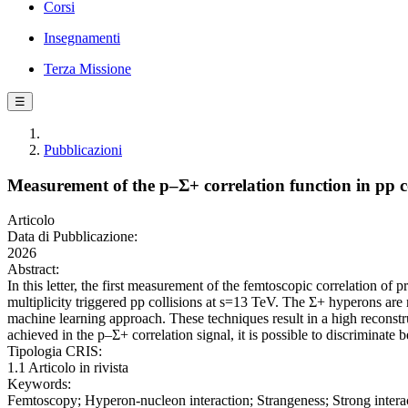
Corsi
Insegnamenti
Terza Missione
☰
Pubblicazioni
Measurement of the p–Σ+ correlation function in pp co
Articolo
Data di Pubblicazione:
2026
Abstract:
In this letter, the first measurement of the femtoscopic correlation 
multiplicity triggered pp collisions at s=13 TeV. The Σ+ hyperons ar
machine learning approach. These techniques result in a high reconstru
achieved in the p–Σ+ correlation signal, it is possible to discriminate
Tipologia CRIS:
1.1 Articolo in rivista
Keywords:
Femtoscopy; Hyperon-nucleon interaction; Strangeness; Strong intera