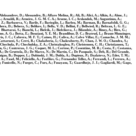
eksandrov, D.; Alessandro, B.; Alfaro Molina, R.; Ali, B.; Alici, A.; Alkin, A.; Alme, J.;
.; Arnaldi, R.; Arneiro, J. G. M. C. A.; Arsene, I. C.; Arslandok, M.; Augustinus, A.;
o, Z.; Barbasova, V.; Barile, F.; Barioglio, L.; Barlou, M.; Barman, B.; Barnafoldi, G. G.;
a, D.; Behera, S.; Belikov, I.; Bella, V. D.; Bellini, F.; Bellwied, R.; Beltran, L. G. E.;
hattarai, S.; Bianchi, L.; Bielcik, J.; Bielcikova, J.; Bilandzic, A.; Binoy, A.; Biro, G.;
mo, A. G.; Botta, E.; Bouziani, Y. E. M.; Brandibur, D. C.; Bratrud, L.; Braun-Munzinger,
is, J. C.; Cabrera, M. F. T.; Caines, H.; Caliva, A.; Calvo Villar, E.; Camacho, J. M. M.;
Cattaruzzi, S.; Cerri, R.; Chakaberia, I.; Chakraborty, P.; Chan, J. W. O.; Chandra, S.;
Chochula, P.; Chochulska, Z. A.; Christakoglou, P.; Christensen, C. H.; Christiansen, T.;
in, G.; Contreras, J. G.; Coquet, M. L.; Cortese, P.; Cosentino, M. R.; Costa, F.; Costanza,
 A.; De Gruttola, D.; De Marco, N.; De Martin, C.; De Pasquale, S.; Deb, R.; Del Grande,
nigus, B.; Dopper, L.; Dubinski, J. M.; Dubla, A.; Dupieux, P.; Dzalaiova, N.; Eder, T. M.;
A.; Fasel, M.; Feliciello, A.; Feofilov, G.; Fernandez Tellez, A.; Ferrandi, L.; Ferrero, A.;
U.; Funicello, N.; Furget, C.; Furs, A.; Fusayasu, T.; Gaardhoje, J. J.; Gagliardi, M.; Gago,