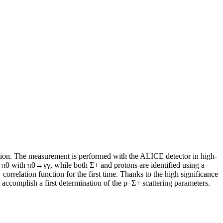
raction. The measurement is performed with the ALICE detector in high-
p+π0 with π0→γγ, while both Σ+ and protons are identified using a
orrelation function for the first time. Thanks to the high significance
o accomplish a first determination of the p–Σ+ scattering parameters.