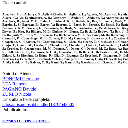
Elenco autori:
Abualrob, I. J.; Acharya, S.; Aglieri Rinella, G.; Aglietta, L.; Agnello, M.; Agrawal, N.; Ah
Alocco, G.; Alt, T.; Altamura, A. R.; Altsybeev, I.; Andrei, C.; Andreou, N.; Andronic, A.; An
Averbeck, R.; Azmi, M. D.; Baba, H.; Babu, A. R. J.; Badala, A.; Bae, J.; Bae, Y.; Baek, Y. W
Barnby, L. S.; Barreau, E.; Barret, V.; Barreto, L.; Barth, K.; Bartsch, E.; Bastid, N.; Batign
Beltran, Y. A. V.; Bencedi, G.; Bensaoula, A.; Beole, S.; Berdnikov, Y.; Berdnikova, A.; Bergma
Biswas, S.; Blau, D.; Blidaru, M. B.; Bluhme, N.; Blume, C.; Bock, F.; Bodova, T.; Bok, J.
P.; Bregant, M.; Broz, M.; Bruno, G. E.; Buchakchiev, V. D.; Buckland, M. D.; Buesching, H.;
Camerini, P.; Camerlingo, M. T.; Canedo, F. D. M.; Cannito, S.; Cantway, S. L.; Carabas, M.
Chapeland, S.; Chartier, M.; Chattopadhay, S.; Chen, M.; Cheng, T.; Cheshkov, C.; Chiappara
Chujo, T.; Ciacco, M.; Cicalo, C.; Cimador, G.; Cindolo, F.; Clai, G.; Colamaria, F.; Colell
S.; Crochet, P.; Czarnynoga, M. M.; Dainese, A.; Dange, G.; Danisch, M. C.; Danu, A.; Das,
R.; Dello Stritto, L.; De Souza, G. G. A.; Dhankher, P.; Di Bari, D.; Di Costanzo, M.; Di Mau
Ehlers, R. J.; Eisenhut, F.; Ejima, R.; Elia, D.; Erazmus, B.; Ercolessi, F.; Espagnon, B.; Eul
Ferrero, C.; Ferretti, A.; Feuillard, V. J. G.; Finogeev, D.; Fionda, F. M.; Flores, A. N.; F
A. M.; Gahlaut, T.; Galvan, C. D.; Gami, S.; Ganoti, P.; Garabatos, C.; Garcia, J. M.; Ga
Autori di Ateneo:
BONOMI Germano
LEA Ramona
PAGANO Davide
ZURLO Nicola
Link alla scheda completa:
https://iris.unibs.it/handle/11379/643505
Pubblicato in:
PHYSICS LETTERS. SECTION B