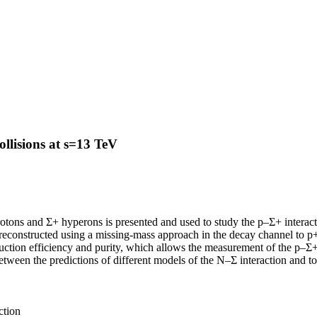
llisions at s=13 TeV
of protons and Σ+ hyperons is presented and used to study the p–Σ+ inte
e reconstructed using a missing-mass approach in the decay channel to 
ction efficiency and purity, which allows the measurement of the p–Σ+ c
 between the predictions of different models of the N–Σ interaction and t
ction