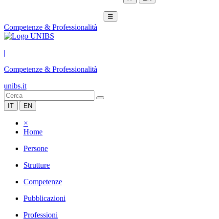
☰
Competenze & Professionalità
|
Competenze & Professionalità
unibs.it
IT
EN
×
Home
Persone
Strutture
Competenze
Pubblicazioni
Professioni