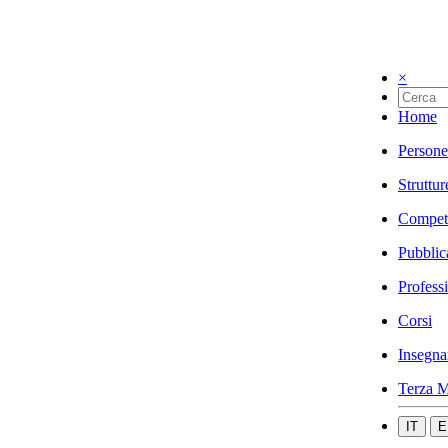
×
Home
Persone
Struttur
Compet
Pubblic
Profess
Corsi
Insegna
Terza M
IT
E