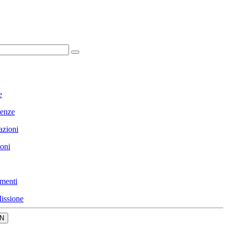
e
enze
azioni
ioni
menti
issione
N