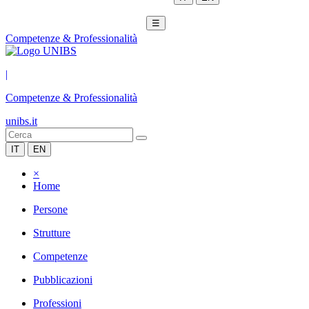
☰
Competenze & Professionalità
|
Competenze & Professionalità
unibs.it
IT
EN
×
Home
Persone
Strutture
Competenze
Pubblicazioni
Professioni