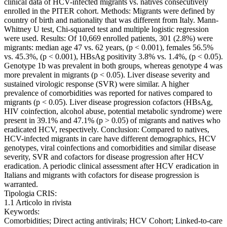
clinical data of HCV-infected migrants vs. natives consecutively
enrolled in the PITER cohort. Methods: Migrants were defined by
country of birth and nationality that was different from Italy. Mann-
Whitney U test, Chi-squared test and multiple logistic regression
were used. Results: Of 10,669 enrolled patients, 301 (2.8%) were
migrants: median age 47 vs. 62 years, (p < 0.001), females 56.5%
vs. 45.3%, (p < 0.001), HBsAg positivity 3.8% vs. 1.4%, (p < 0.05).
Genotype 1b was prevalent in both groups, whereas genotype 4 was
more prevalent in migrants (p < 0.05). Liver disease severity and
sustained virologic response (SVR) were similar. A higher
prevalence of comorbidities was reported for natives compared to
migrants (p < 0.05). Liver disease progression cofactors (HBsAg,
HIV coinfection, alcohol abuse, potential metabolic syndrome) were
present in 39.1% and 47.1% (p > 0.05) of migrants and natives who
eradicated HCV, respectively. Conclusion: Compared to natives,
HCV-infected migrants in care have different demographics, HCV
genotypes, viral coinfections and comorbidities and similar disease
severity, SVR and cofactors for disease progression after HCV
eradication. A periodic clinical assessment after HCV eradication in
Italians and migrants with cofactors for disease progression is
warranted.
Tipologia CRIS:
1.1 Articolo in rivista
Keywords:
Comorbidities; Direct acting antivirals; HCV Cohort; Linked-to-care