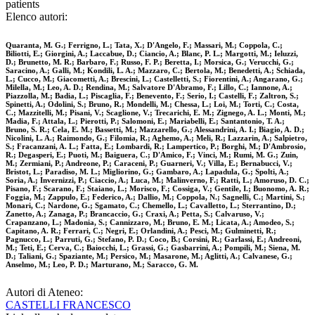
patients
Elenco autori:
Quaranta, M. G.; Ferrigno, L.; Tata, X.; D'Angelo, F.; Massari, M.; Coppola, C.;
Biliotti, E.; Giorgini, A.; Laccabue, D.; Ciancio, A.; Blanc, P. L.; Margotti, M.; Ieluzzi,
D.; Brunetto, M. R.; Barbaro, F.; Russo, F. P.; Beretta, I.; Morsica, G.; Verucchi, G.;
Saracino, A.; Galli, M.; Kondili, L. A.; Mazzaro, C.; Bertola, M.; Benedetti, A.; Schiada,
L.; Cucco, M.; Giacometti, A.; Brescini, L.; Castelletti, S.; Fiorentini, A.; Angarano, G.;
Milella, M.; Leo, A. D.; Rendina, M.; Salvatore D'Abramo, F.; Lillo, C.; Iannone, A.;
Piazzolla, M.; Badia, L.; Piscaglia, F.; Benevento, F.; Serio, I.; Castelli, F.; Zaltron, S.;
Spinetti, A.; Odolini, S.; Bruno, R.; Mondelli, M.; Chessa, L.; Loi, M.; Torti, C.; Costa,
C.; Mazzitelli, M.; Pisani, V.; Scaglione, V.; Trecarichi, E. M.; Zignego, A. L.; Monti, M.;
Madia, F.; Attala, L.; Pierotti, P.; Salomoni, E.; Mariabelli, E.; Santantonio, T. A.;
Bruno, S. R.; Cela, E. M.; Bassetti, M.; Mazzarello, G.; Alessandrini, A. I.; Biagio, A. D.;
Nicolini, L. A.; Raimondo, G.; Filomia, R.; Aghemo, A.; Meli, R.; Lazzarin, A.; Salpietro,
S.; Fracanzani, A. L.; Fatta, E.; Lombardi, R.; Lampertico, P.; Borghi, M.; D'Ambrosio,
R.; Degasperi, E.; Puoti, M.; Baiguera, C.; D'Amico, F.; Vinci, M.; Rumi, M. G.; Zuin,
M.; Zermiani, P.; Andreone, P.; Caraceni, P.; Guarneri, V.; Villa, E.; Bernabucci, V.;
Bristot, L.; Paradiso, M. L.; Migliorino, G.; Gambaro, A.; Lapadula, G.; Spolti, A.;
Soria, A.; Invernizzi, P.; Ciaccio, A.; Luca, M.; Malinverno, F.; Ratti, L.; Amoruso, D. C.;
Pisano, F.; Scarano, F.; Staiano, L.; Morisco, F.; Cossiga, V.; Gentile, I.; Buonomo, A. R.;
Foggia, M.; Zappulo, E.; Federico, A.; Dallio, M.; Coppola, N.; Sagnelli, C.; Martini, S.;
Monari, C.; Nardone, G.; Sgamato, C.; Chemello, L.; Cavalletto, L.; Sterrantino, D.;
Zanetto, A.; Zanaga, P.; Brancaccio, G.; Craxi, A.; Petta, S.; Calvaruso, V.;
Crapanzano, L.; Madonia, S.; Cannizzaro, M.; Bruno, E. M.; Licata, A.; Amodeo, S.;
Capitano, A. R.; Ferrari, C.; Negri, E.; Orlandini, A.; Pesci, M.; Gulminetti, R.;
Pagnucco, L.; Parruti, G.; Stefano, P. D.; Coco, B.; Corsini, R.; Garlassi, E.; Andreoni,
M.; Teti, E.; Cerva, C.; Baiocchi, L.; Grassi, G.; Gasbarrini, A.; Pompili, M.; Siena, M.
D.; Taliani, G.; Spaziante, M.; Persico, M.; Masarone, M.; Aglitti, A.; Calvanese, G.;
Anselmo, M.; Leo, P. D.; Marturano, M.; Saracco, G. M.
Autori di Ateneo:
CASTELLI FRANCESCO