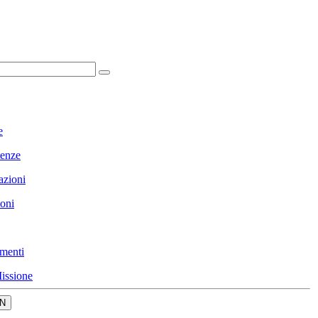
e
enze
azioni
ioni
menti
issione
N