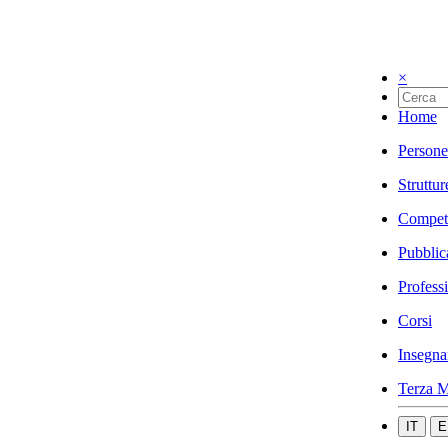
×
Home
Persone
Struttur
Compet
Pubblic
Profess
Corsi
Insegna
Terza M
IT
E