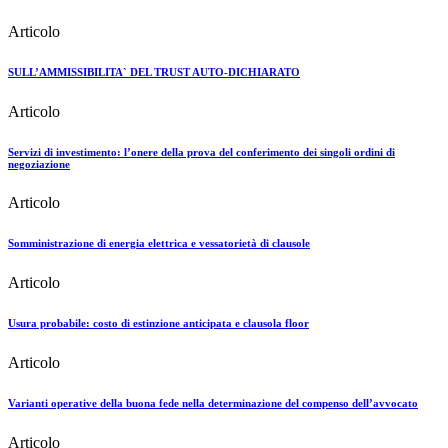
Articolo
SULL’AMMISSIBILITA` DEL TRUST AUTO-DICHIARATO
Articolo
Servizi di investimento: l’onere della prova del conferimento dei singoli ordini di
negoziazione
Articolo
Somministrazione di energia elettrica e vessatorietà di clausole
Articolo
Usura probabile: costo di estinzione anticipata e clausola floor
Articolo
Varianti operative della buona fede nella determinazione del compenso dell’avvocato
Articolo