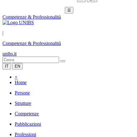
☰
Competenze & Professionalità
|
Competenze & Professionalità
unibs.it
IT
EN
×
Home
Persone
Strutture
Competenze
Pubblicazioni
Professioni