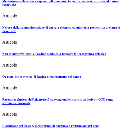
Mediazione unilaterale e rapporto di mandato: inquadramento strutturale ed ipotesi
esegetiche
Articolo
Natura della somministrazione di energia elettrica ed inibitoria preventiva di clausole
vessatorie
Articolo
Non la meritevolezza, è l'ordine pubblico a imporre la trasparenza dell'alea
Articolo
Oggetto del contratto di leasing e risarcimento del danno
Articolo
Recenti evoluzioni dell’aleatorietà convenzionale: i contratti derivati OTC come
scommesse razionali
Articolo
Risoluzione del leasing, meccanismo di garanzia e restituzione del bene