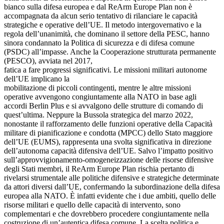
bianco sulla difesa europea e dal ReArm Europe Plan non è
accompagnata da alcun serio tentativo di rilanciare le capacità
strategiche e operative dell’UE. Il metodo intergovernativo e la
regola dell’unanimità, che dominano il settore della PESC, hanno
sinora condannato la Politica di sicurezza e di difesa comune
(PSDC) all’impasse. Anche la Cooperazione strutturata permanente
(PESCO), avviata nel 2017,
fatica a fare progressi significativi. Le missioni militari autonome
dell’UE implicano la
mobilitazione di piccoli contingenti, mentre le altre missioni
operative avvengono congiuntamente alla NATO in base agli
accordi Berlin Plus e si avvalgono delle strutture di comando di
quest’ultima. Neppure la Bussola strategica del marzo 2022,
nonostante il rafforzamento delle funzioni operative della Capacità
militare di pianificazione e condotta (MPCC) dello Stato maggiore
dell’UE (EUMS), rappresenta una svolta significativa in direzione
dell’autonoma capacità difensiva dell’UE. Salvo l’impatto positivo
sull’approvvigionamento-omogeneizzazione delle risorse difensive
degli Stati membri, il ReArm Europe Plan rischia pertanto di
rivelarsi strumentale alle politiche difensive e strategiche determinate
da attori diversi dall’UE, confermando la subordinazione della difesa
europea alla NATO. È infatti evidente che i due ambiti, quello delle
risorse militari e quello delle capacità di intervento, sono
complementari e che dovrebbero procedere congiuntamente nella
costruzione di un’autentica difesa comune. La scelta politica e