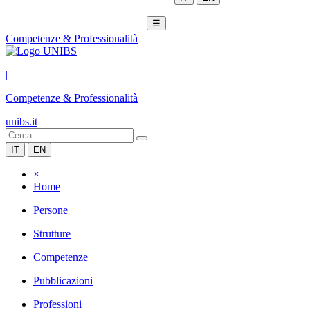
☰
Competenze & Professionalità
|
Competenze & Professionalità
unibs.it
IT
EN
×
Home
Persone
Strutture
Competenze
Pubblicazioni
Professioni