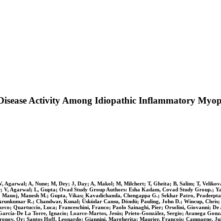
of Disease Activity Among Idiopathic Inflammatory My
 V, Agarwal; A, Nune; M, Dey; J, Day; A, Makol; M, Milchert; T, Gheita; B, Salim; T, Velikov
kar; V, Agarwal; L, Gupta; Ovad Study Group Authors: Esha Kadam, Covad Study Group.; Y
; Manoj, Manesh M.; Gupta, Vikas; Kavadichanda, Chengappa G.; Sekhar Patro, Pradeepta
runkumar R.; Chandwar, Kunal; Üsküdar Cansu, Döndü; Pauling, John D.; Wincup, Chris; De
rco; Quartuccio, Luca; Franceschini, Franco; Paolo Sainaghi, Pier; Orsolini, Giovanni; De A
cía-De La Torre, Ignacio; Loarce-Martos, Jesús; Prieto-González, Sergio; Aranega Gonzal
nov, Or; Santos Hoff, Leonardo; Giannini, Margherita; Maurier, François; Campagne, Ju