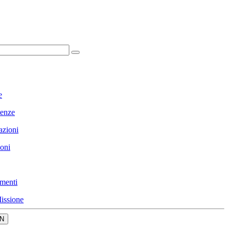
e
enze
azioni
ioni
menti
issione
N