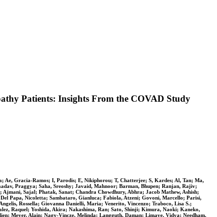
opathy Patients: Insights From the COVAD Study
a; Ae, Gracia-Ramos; I, Parodis; E, Nikiphorou; T, Chatterjee; S, Kardes; Al, Tan; Ma,
aadav, Praggya; Saha, Sreoshy; Javaid, Mahnoor; Barman, Bhupen; Ranjan, Rajiv;
; Ajmani, Sajal; Phatak, Sanat; Chandra Chowdhury, Abhra; Jacob Mathew, Ashish;
l Papa, Nicoletta; Sambataro, Gianluca; Fabiola, Atzeni; Govoni, Marcello; Parisi,
ngelis, Rossella; Giovanna Danielli, Maria; Venerito, Vincenzo; Traboco, Lisa S.;
ez, Raquel; Yoshida, Akira; Nakashima, Ran; Sato, Shinji; Kimura, Naoki; Kaneko,
lien; Meyer, Alain; Nagy-Vincze, Melinda; Langguth, Daman; Limaye, Vidya; Needham,