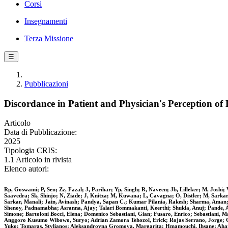
Corsi
Insegnamenti
Terza Missione
☰
Pubblicazioni
Discordance in Patient and Physician's Perception 
Articolo
Data di Pubblicazione:
2025
Tipologia CRIS:
1.1 Articolo in rivista
Elenco autori:
Rp, Goswami; P, Sen; Zz, Fazal; J, Parihar; Yp, Singh; R, Naveen; Jb, Lilleker; M, Joshi;
Saavedra; Sk, Shinjo; N, Ziade; J, Knitza; M, Kuwana; L, Cavagna; O, Distler; M, Sar
Sarkar, Manali; Jain, Avinash; Pandya, Sapan C.; Kumar Pilania, Rakesh; Sharma, Aman
Shenoy, Padnamabha; Asranna, Ajay; Talari Bommakanti, Keerthi; Shukla, Anuj; Pande, A
Simone; Bartoloni Bocci, Elena; Domenico Sebastiani, Gian; Fusaro, Enrico; Sebastiani, Ma
Anggoro Kusumo Wibowo, Suryo; Adrian Zamora Tehozol, Erick; Rojas Serrano, Jorge; Gar
Yuko; Tomaras, Stylianos; Aleksandrovna Gromova, Margarita; Hmamouchi, Ihsane; Aharo