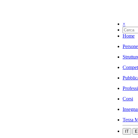
×
Home
Persone
Struttur
Compet
Pubblic
Profess
Corsi
Insegna
Terza M
IT
E