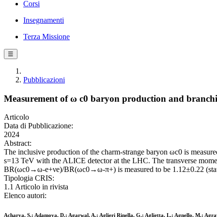
Corsi
Insegnamenti
Terza Missione
☰
Pubblicazioni
Measurement of ω c0 baryon production and branching
Articolo
Data di Pubblicazione:
2024
Abstract:
The inclusive production of the charm-strange baryon ωc0 is measured f
s=13 TeV with the ALICE detector at the LHC. The transverse momentum
BR(ωc0→ω-e+νe)/BR(ωc0→ω-π+) is measured to be 1.12±0.22 (stat) ±0.
Tipologia CRIS:
1.1 Articolo in rivista
Elenco autori:
Acharya, S.; Adamova, D.; Agarwal, A.; Aglieri Rinella, G.; Aglietta, L.; Agnello, M.; Agraw