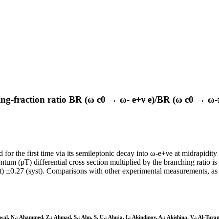
-fraction ratio BR (ω c0 → ω- e+ν e)/BR (ω c0 → ω-π+
or the first time via its semileptonic decay into ω-e+νe at midrapidity (
 (pT) differential cross section multiplied by the branching ratio is 
27 (syst). Comparisons with other experimental measurements, as well
al, N.; Ahammed, Z.; Ahmad, S.; Ahn, S. U.; Ahuja, I.; Akindinov, A.; Akishina, V.; Al-Turany,