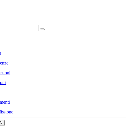
e
enze
azioni
ioni
menti
issione
N