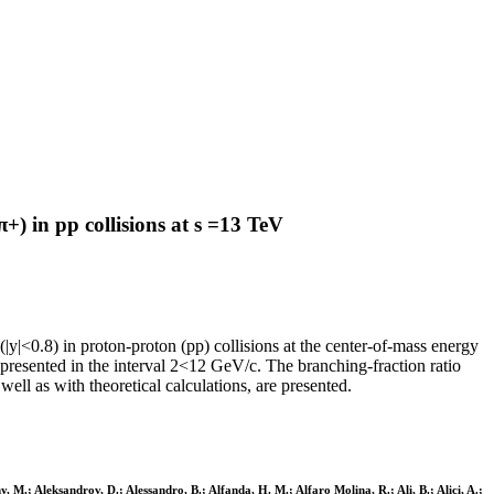
) in pp collisions at s =13 TeV
|y|<0.8) in proton-proton (pp) collisions at the center-of-mass energy
presented in the interval 2<12 GeV/c. The branching-fraction ratio
 as with theoretical calculations, are presented.
 M.; Aleksandrov, D.; Alessandro, B.; Alfanda, H. M.; Alfaro Molina, R.; Ali, B.; Alici, A.;