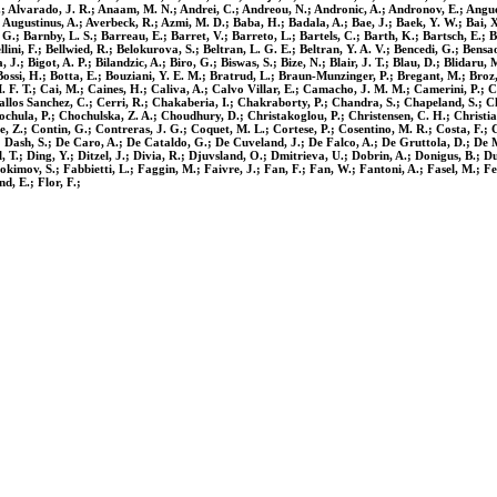
 I.; Alvarado, J. R.; Anaam, M. N.; Andrei, C.; Andreou, N.; Andronic, A.; Andronov, E.; Anguel
.; Augustinus, A.; Averbeck, R.; Azmi, M. D.; Baba, H.; Badala, A.; Bae, J.; Baek, Y. W.; Bai, X.
.; Barnby, L. S.; Barreau, E.; Barret, V.; Barreto, L.; Bartels, C.; Barth, K.; Bartsch, E.; Ba
ellini, F.; Bellwied, R.; Belokurova, S.; Beltran, L. G. E.; Beltran, Y. A. V.; Bencedi, G.; Ben
a, J.; Bigot, A. P.; Bilandzic, A.; Biro, G.; Biswas, S.; Bize, N.; Blair, J. T.; Blau, D.; Blidar
si, H.; Botta, E.; Bouziani, Y. E. M.; Bratrud, L.; Braun-Munzinger, P.; Bregant, M.; Broz, 
 M. F. T.; Cai, M.; Caines, H.; Caliva, A.; Calvo Villar, E.; Camacho, J. M. M.; Camerini, P.;
Ceballos Sanchez, C.; Cerri, R.; Chakaberia, I.; Chakraborty, P.; Chandra, S.; Chapeland, S.;
hochula, P.; Chochulska, Z. A.; Choudhury, D.; Christakoglou, P.; Christensen, C. H.; Christia
e, Z.; Contin, G.; Contreras, J. G.; Coquet, M. L.; Cortese, P.; Cosentino, M. R.; Costa, F.;
.; Dash, S.; De Caro, A.; De Cataldo, G.; De Cuveland, J.; De Falco, A.; De Gruttola, D.; De 
 T.; Ding, Y.; Ditzel, J.; Divia, R.; Djuvsland, O.; Dmitrieva, U.; Dobrin, A.; Donigus, B.; Du
okimov, S.; Fabbietti, L.; Faggin, M.; Faivre, J.; Fan, F.; Fan, W.; Fantoni, A.; Fasel, M.; Fel
d, E.; Flor, F.;