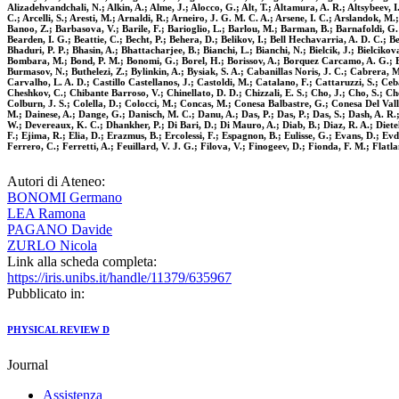
Alizadehvandchali, N.; Alkin, A.; Alme, J.; Alocco, G.; Alt, T.; Altamura, A. R.; Altsybeev,
C.; Arcelli, S.; Aresti, M.; Arnaldi, R.; Arneiro, J. G. M. C. A.; Arsene, I. C.; Arslandok, M
Banoo, Z.; Barbasova, V.; Barile, F.; Barioglio, L.; Barlou, M.; Barman, B.; Barnafoldi, G. G
Bearden, I. G.; Beattie, C.; Becht, P.; Behera, D.; Belikov, I.; Bell Hechavarria, A. D. C.; B
Bhaduri, P. P.; Bhasin, A.; Bhattacharjee, B.; Bianchi, L.; Bianchi, N.; Bielcik, J.; Bielcikov
Bombara, M.; Bond, P. M.; Bonomi, G.; Borel, H.; Borissov, A.; Borquez Carcamo, A. G.; Bos
Burmasov, N.; Buthelezi, Z.; Bylinkin, A.; Bysiak, S. A.; Cabanillas Noris, J. C.; Cabrera,
Carvalho, L. A. D.; Castillo Castellanos, J.; Castoldi, M.; Catalano, F.; Cattaruzzi, S.; 
Cheshkov, C.; Chibante Barroso, V.; Chinellato, D. D.; Chizzali, E. S.; Cho, J.; Cho, S.; C
Colburn, J. S.; Colella, D.; Colocci, M.; Concas, M.; Conesa Balbastre, G.; Conesa Del Vall
M.; Dainese, A.; Dange, G.; Danisch, M. C.; Danu, A.; Das, P.; Das, P.; Das, S.; Dash, A. R
W.; Devereaux, K. C.; Dhankher, P.; Di Bari, D.; Di Mauro, A.; Diab, B.; Diaz, R. A.; Dietel,
F.; Ejima, R.; Elia, D.; Erazmus, B.; Ercolessi, F.; Espagnon, B.; Eulisse, G.; Evans, D.; Evd
Ferrero, C.; Ferretti, A.; Feuillard, V. J. G.; Filova, V.; Finogeev, D.; Fionda, F. M.; Flatlan
Autori di Ateneo:
BONOMI Germano
LEA Ramona
PAGANO Davide
ZURLO Nicola
Link alla scheda completa:
https://iris.unibs.it/handle/11379/635967
Pubblicato in:
PHYSICAL REVIEW D
Journal
Assistenza