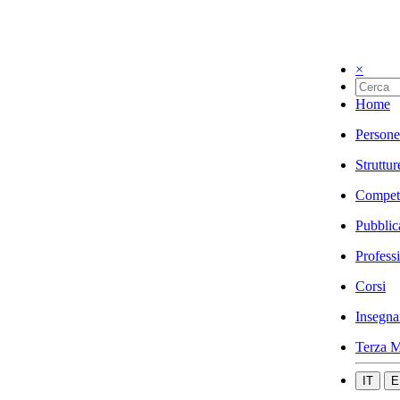
×
Home
Persone
Struttur
Compet
Pubblic
Profess
Corsi
Insegna
Terza M
IT
E