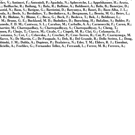
ov, V.; Antinori, F.; Antonioli, P.; Apadula, N.; Aphecetche, L.; Appelshauser, H.; Arata,
; Bailhache, R.; Bailung, Y.; Bala, R.; Balbino, A.; Baldisseri, A.; Balis, B.; Banerjee, D.;
stid, N.; Basu, S.; Batigne, G.; Battistini, D.; Batyunya, B.; Bauri, D.; Bazo Alba, J. L.;
saoula, A.; Beole, S.; Berdnikov, Y.; Berdnikova, A.; Bergmann, L.; Besoiu, M. G.; Betev, L.;
u, M. B.; Bluhme, N.; Blume, C.; Boca, G.; Bock, F.; Bodova, T.; Bok, J.; Boldizsar, L.;
M.; Bruno, G. E.; Buckland, M. D.; Budnikov, D.; Buesching, H.; Bufalino, S.; Buhler, P.;
 Canedo, F. D. M.; Cantway, S. L.; Carabas, M.; Carballo, A. A.; Carnesecchi, F.; Caron, R.;
 Chartier, M.; Chattopadhay, S.; Chattopadhyay, S.; Chattopadhyay, S.; Cheng, T.;
nsen, P.; Chujo, T.; Ciacco, M.; Cicalo, C.; Ciupek, M. R.; Clai, G.; Colamaria, F.;
 Costanza, S.; Cot, C.; Crkovska, J.; Crochet, P.; Cruz-Torres, R.; Cui, P.; Czarnynoga, M.
Marco, N.; De Martin, C.; De Pasquale, S.; Deb, R.; Del Grande, R.; Dello Stritto, L.; Deng,
binski, J. M.; Dubla, A.; Dupieux, P.; Dzalaiova, N.; Eder, T. M.; Ehlers, R. J.; Eisenhut,
iciello, A.; Feofilov, G.; Fernandez Tellez, A.; Ferrandi, L.; Ferrer, M. B.; Ferrero, A.;