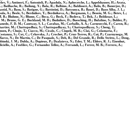
ov, V.; Antinori, F.; Antonioli, P.; Apadula, N.; Aphecetche, L.; Appelshauser, H.; Arata,
; Bailhache, R.; Bailung, Y.; Bala, R.; Balbino, A.; Baldisseri, A.; Balis, B.; Banerjee, D.;
stid, N.; Basu, S.; Batigne, G.; Battistini, D.; Batyunya, B.; Bauri, D.; Bazo Alba, J. L.;
saoula, A.; Beole, S.; Berdnikov, Y.; Berdnikova, A.; Bergmann, L.; Besoiu, M. G.; Betev, L.;
u, M. B.; Bluhme, N.; Blume, C.; Boca, G.; Bock, F.; Bodova, T.; Bok, J.; Boldizsar, L.;
M.; Bruno, G. E.; Buckland, M. D.; Budnikov, D.; Buesching, H.; Bufalino, S.; Buhler, P.;
 Canedo, F. D. M.; Cantway, S. L.; Carabas, M.; Carballo, A. A.; Carnesecchi, F.; Caron, R.;
 Chartier, M.; Chattopadhay, S.; Chattopadhyay, S.; Chattopadhyay, S.; Cheng, T.;
nsen, P.; Chujo, T.; Ciacco, M.; Cicalo, C.; Ciupek, M. R.; Clai, G.; Colamaria, F.;
 Costanza, S.; Cot, C.; Crkovska, J.; Crochet, P.; Cruz-Torres, R.; Cui, P.; Czarnynoga, M.
Marco, N.; De Martin, C.; De Pasquale, S.; Deb, R.; Del Grande, R.; Dello Stritto, L.; Deng,
binski, J. M.; Dubla, A.; Dupieux, P.; Dzalaiova, N.; Eder, T. M.; Ehlers, R. J.; Eisenhut,
iciello, A.; Feofilov, G.; Fernandez Tellez, A.; Ferrandi, L.; Ferrer, M. B.; Ferrero, A.;