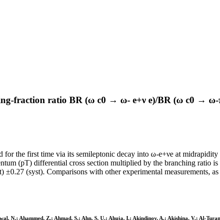
-fraction ratio BR (ω c0 → ω- e+ν e)/BR (ω c0 → ω-π+
or the first time via its semileptonic decay into ω-e+νe at midrapidity (
 (pT) differential cross section multiplied by the branching ratio is 
27 (syst). Comparisons with other experimental measurements, as well
al, N.; Ahammed, Z.; Ahmad, S.; Ahn, S. U.; Ahuja, I.; Akindinov, A.; Akishina, V.; Al-Turany,