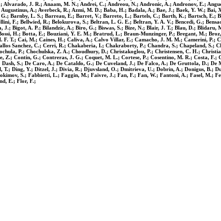
 I.; Alvarado, J. R.; Anaam, M. N.; Andrei, C.; Andreou, N.; Andronic, A.; Andronov, E.; Anguel
.; Augustinus, A.; Averbeck, R.; Azmi, M. D.; Baba, H.; Badala, A.; Bae, J.; Baek, Y. W.; Bai, X.
.; Barnby, L. S.; Barreau, E.; Barret, V.; Barreto, L.; Bartels, C.; Barth, K.; Bartsch, E.; Ba
ellini, F.; Bellwied, R.; Belokurova, S.; Beltran, L. G. E.; Beltran, Y. A. V.; Bencedi, G.; Ben
a, J.; Bigot, A. P.; Bilandzic, A.; Biro, G.; Biswas, S.; Bize, N.; Blair, J. T.; Blau, D.; Blidar
si, H.; Botta, E.; Bouziani, Y. E. M.; Bratrud, L.; Braun-Munzinger, P.; Bregant, M.; Broz, 
 M. F. T.; Cai, M.; Caines, H.; Caliva, A.; Calvo Villar, E.; Camacho, J. M. M.; Camerini, P.;
Ceballos Sanchez, C.; Cerri, R.; Chakaberia, I.; Chakraborty, P.; Chandra, S.; Chapeland, S.;
hochula, P.; Chochulska, Z. A.; Choudhury, D.; Christakoglou, P.; Christensen, C. H.; Christia
e, Z.; Contin, G.; Contreras, J. G.; Coquet, M. L.; Cortese, P.; Cosentino, M. R.; Costa, F.;
.; Dash, S.; De Caro, A.; De Cataldo, G.; De Cuveland, J.; De Falco, A.; De Gruttola, D.; De 
 T.; Ding, Y.; Ditzel, J.; Divia, R.; Djuvsland, O.; Dmitrieva, U.; Dobrin, A.; Donigus, B.; Du
okimov, S.; Fabbietti, L.; Faggin, M.; Faivre, J.; Fan, F.; Fan, W.; Fantoni, A.; Fasel, M.; Fel
d, E.; Flor, F.;