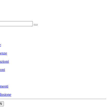
e
enze
azioni
ioni
menti
issione
N