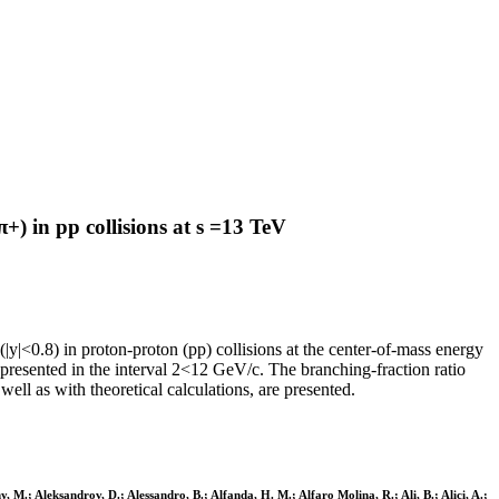
) in pp collisions at s =13 TeV
|y|<0.8) in proton-proton (pp) collisions at the center-of-mass energy
presented in the interval 2<12 GeV/c. The branching-fraction ratio
 as with theoretical calculations, are presented.
 M.; Aleksandrov, D.; Alessandro, B.; Alfanda, H. M.; Alfaro Molina, R.; Ali, B.; Alici, A.;