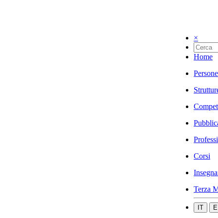
×
Home
Persone
Struttur
Compet
Pubblic
Profess
Corsi
Insegna
Terza M
IT
E