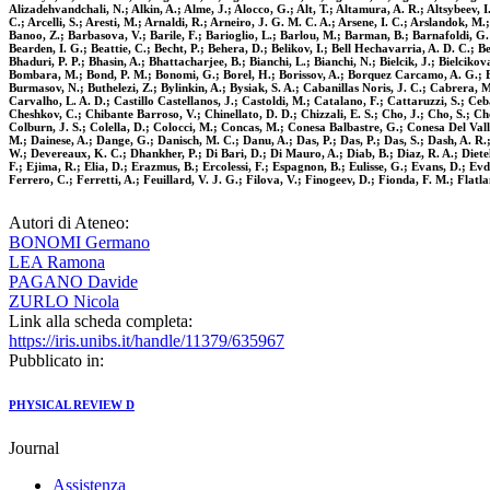
Alizadehvandchali, N.; Alkin, A.; Alme, J.; Alocco, G.; Alt, T.; Altamura, A. R.; Altsybeev,
C.; Arcelli, S.; Aresti, M.; Arnaldi, R.; Arneiro, J. G. M. C. A.; Arsene, I. C.; Arslandok, M
Banoo, Z.; Barbasova, V.; Barile, F.; Barioglio, L.; Barlou, M.; Barman, B.; Barnafoldi, G. G
Bearden, I. G.; Beattie, C.; Becht, P.; Behera, D.; Belikov, I.; Bell Hechavarria, A. D. C.; B
Bhaduri, P. P.; Bhasin, A.; Bhattacharjee, B.; Bianchi, L.; Bianchi, N.; Bielcik, J.; Bielcikov
Bombara, M.; Bond, P. M.; Bonomi, G.; Borel, H.; Borissov, A.; Borquez Carcamo, A. G.; Bos
Burmasov, N.; Buthelezi, Z.; Bylinkin, A.; Bysiak, S. A.; Cabanillas Noris, J. C.; Cabrera,
Carvalho, L. A. D.; Castillo Castellanos, J.; Castoldi, M.; Catalano, F.; Cattaruzzi, S.; 
Cheshkov, C.; Chibante Barroso, V.; Chinellato, D. D.; Chizzali, E. S.; Cho, J.; Cho, S.; C
Colburn, J. S.; Colella, D.; Colocci, M.; Concas, M.; Conesa Balbastre, G.; Conesa Del Vall
M.; Dainese, A.; Dange, G.; Danisch, M. C.; Danu, A.; Das, P.; Das, P.; Das, S.; Dash, A. R
W.; Devereaux, K. C.; Dhankher, P.; Di Bari, D.; Di Mauro, A.; Diab, B.; Diaz, R. A.; Dietel,
F.; Ejima, R.; Elia, D.; Erazmus, B.; Ercolessi, F.; Espagnon, B.; Eulisse, G.; Evans, D.; Evd
Ferrero, C.; Ferretti, A.; Feuillard, V. J. G.; Filova, V.; Finogeev, D.; Fionda, F. M.; Flatlan
Autori di Ateneo:
BONOMI Germano
LEA Ramona
PAGANO Davide
ZURLO Nicola
Link alla scheda completa:
https://iris.unibs.it/handle/11379/635967
Pubblicato in:
PHYSICAL REVIEW D
Journal
Assistenza