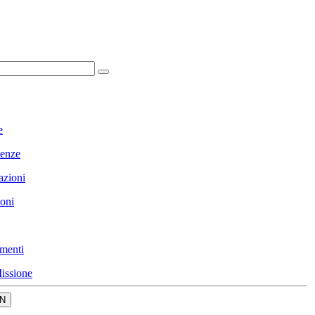
e
enze
azioni
ioni
menti
issione
N