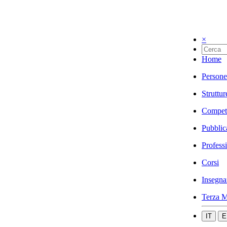
×
Home
Persone
Struttur
Compet
Pubblic
Profess
Corsi
Insegna
Terza M
IT
E