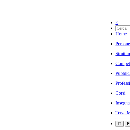
×
Home
Persone
Struttur
Compet
Pubblic
Profess
Corsi
Insegna
Terza M
IT
E