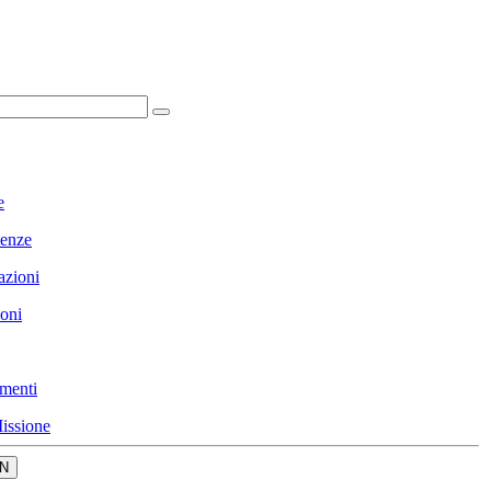
e
enze
azioni
ioni
menti
issione
N