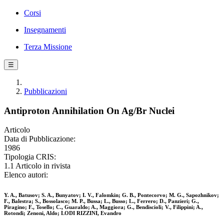
Corsi
Insegnamenti
Terza Missione
☰
Pubblicazioni
Antiproton Annihilation On Ag/Br Nuclei
Articolo
Data di Pubblicazione:
1986
Tipologia CRIS:
1.1 Articolo in rivista
Elenco autori:
Y. A., Batusov; S. A., Bunyatov; I. V., Falomkin; G. B., Pontecorvo; M. G., Sapozhnikov;
F., Balestra; S., Bossolasco; M. P., Bussa; L., Busso; L., Ferrero; D., Panzieri; G.,
Piragino; F., Tosello; C., Guaraldo; A., Maggiora; G., Bendiscioli; V., Filippini; A.,
Rotondi; Zenoni, Aldo; LODI RIZZINI, Evandro