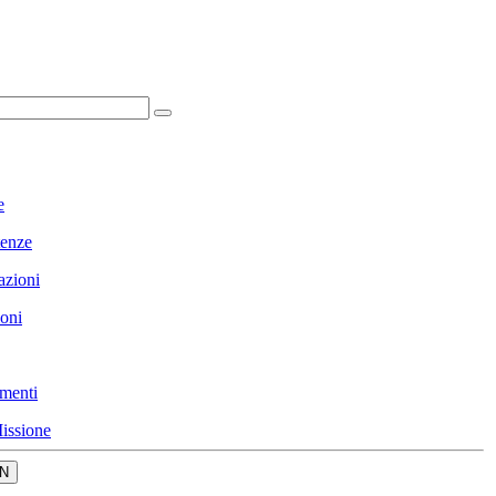
e
enze
azioni
ioni
menti
issione
N