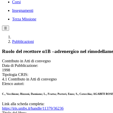
Corsi
Insegnamenti
Terza Missione
☰
Pubblicazioni
Ruolo del recettore α1B –adrenergico nel rimodellament
Contributo in Atti di convegno
Data di Pubblicazione:
1998
Tipologia CRIS:
4.1 Contributo in Atti di convegno
Elenco autori:
C., Vecchione; Rizzoni, Damiano; L., Fratta; Porteri, Enzo; S., Cotecchia; AGABITI ROSE
Link alla scheda completa:
https://iris.unibs.it/handle/11379/36236
Titolo del libro: