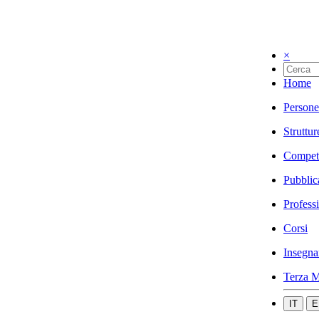
×
Home
Persone
Struttur
Compet
Pubblic
Profess
Corsi
Insegna
Terza M
IT
E