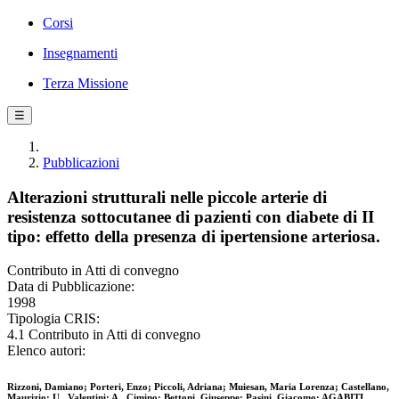
Corsi
Insegnamenti
Terza Missione
☰
Pubblicazioni
Alterazioni strutturali nelle piccole arterie di
resistenza sottocutanee di pazienti con diabete di II
tipo: effetto della presenza di ipertensione arteriosa.
Contributo in Atti di convegno
Data di Pubblicazione:
1998
Tipologia CRIS:
4.1 Contributo in Atti di convegno
Elenco autori:
Rizzoni, Damiano; Porteri, Enzo; Piccoli, Adriana; Muiesan, Maria Lorenza; Castellano,
Maurizio; U., Valentini; A., Cimino; Bettoni, Giuseppe; Pasini, Giacomo; AGABITI