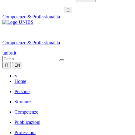
☰
Competenze & Professionalità
|
Competenze & Professionalità
unibs.it
IT
EN
×
Home
Persone
Strutture
Competenze
Pubblicazioni
Professioni