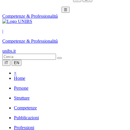
☰
Competenze & Professionalità
|
Competenze & Professionalità
unibs.it
IT
EN
×
Home
Persone
Strutture
Competenze
Pubblicazioni
Professioni