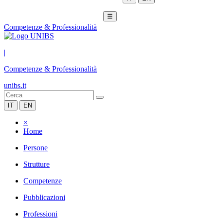
☰
Competenze & Professionalità
|
Competenze & Professionalità
unibs.it
IT
EN
×
Home
Persone
Strutture
Competenze
Pubblicazioni
Professioni