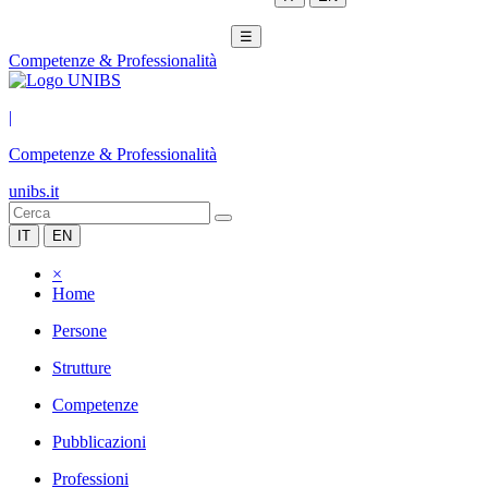
☰
Competenze & Professionalità
|
Competenze & Professionalità
unibs.it
IT
EN
×
Home
Persone
Strutture
Competenze
Pubblicazioni
Professioni