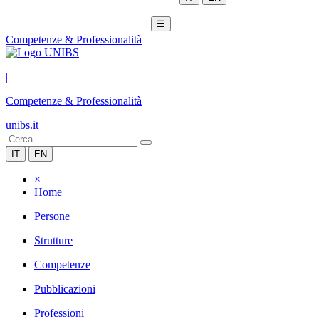
☰
Competenze & Professionalità
|
Competenze & Professionalità
unibs.it
IT
EN
×
Home
Persone
Strutture
Competenze
Pubblicazioni
Professioni