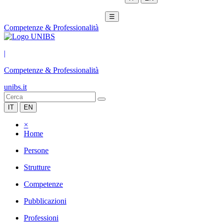
☰
Competenze & Professionalità
|
Competenze & Professionalità
unibs.it
IT
EN
×
Home
Persone
Strutture
Competenze
Pubblicazioni
Professioni