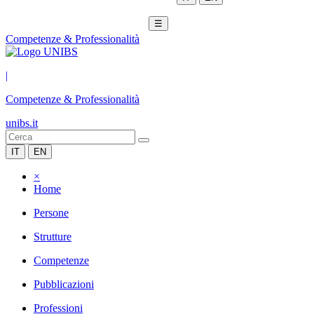
☰
Competenze & Professionalità
|
Competenze & Professionalità
unibs.it
IT
EN
×
Home
Persone
Strutture
Competenze
Pubblicazioni
Professioni