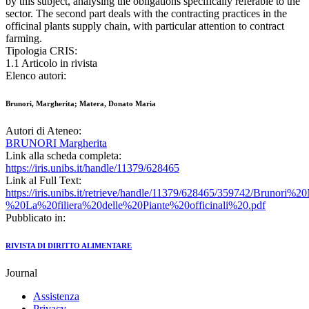
by this subject, analysing the obligations specifically referable to the
sector. The second part deals with the contracting practices in the
officinal plants supply chain, with particular attention to contract
farming.
Tipologia CRIS:
1.1 Articolo in rivista
Elenco autori:
Brunori, Margherita; Matera, Donato Maria
Autori di Ateneo:
BRUNORI Margherita
Link alla scheda completa:
https://iris.unibs.it/handle/11379/628465
Link al Full Text:
https://iris.unibs.it/retrieve/handle/11379/628465/359742/Brunor
%20La%20filiera%20delle%20Piante%20officinali%20.pdf
Pubblicato in:
RIVISTA DI DIRITTO ALIMENTARE
Journal
Assistenza
Privacy