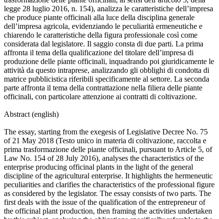
legge 28 luglio 2016, n. 154), analizza le caratteristiche dell’impresa
che produce piante officinali alla luce della disciplina generale
dell’impresa agricola, evidenziando le peculiarità ermeneutiche e
chiarendo le caratteristiche della figura professionale così come
considerata dal legislatore. Il saggio consta di due parti. La prima
affronta il tema della qualificazione del titolare dell’impresa di
produzione delle piante officinali, inquadrando poi giuridicamente le
attività da questo intraprese, analizzando gli obblighi di condotta di
matrice pubblicistica riferibili specificamente al settore. La seconda
parte affronta il tema della contrattazione nella filiera delle piante
officinali, con particolare attenzione ai contratti di coltivazione.
Abstract (english)
The essay, starting from the exegesis of Legislative Decree No. 75
of 21 May 2018 (Testo unico in materia di coltivazione, raccolta e
prima trasformazione delle piante officinali, pursuant to Article 5, of
Law No. 154 of 28 July 2016), analyses the characteristics of the
enterprise producing officinal plants in the light of the general
discipline of the agricultural enterprise. It highlights the hermeneutic
peculiarities and clarifies the characteristics of the professional figure
as considered by the legislator. The essay consists of two parts. The
first deals with the issue of the qualification of the entrepreneur of
the officinal plant production, then framing the activities undertaken