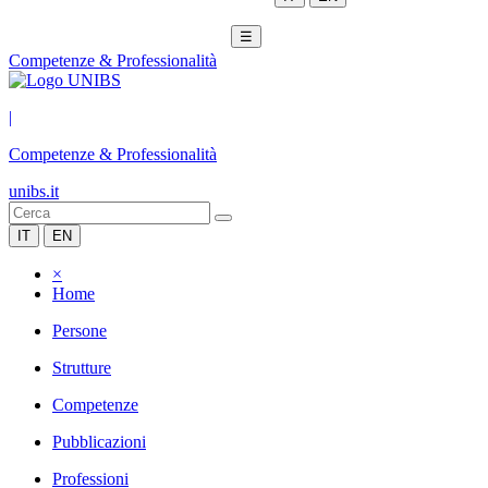
☰
Competenze & Professionalità
|
Competenze & Professionalità
unibs.it
IT
EN
×
Home
Persone
Strutture
Competenze
Pubblicazioni
Professioni