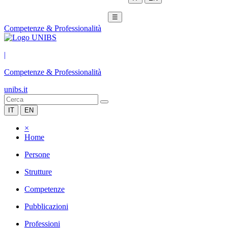
☰
Competenze & Professionalità
|
Competenze & Professionalità
unibs.it
IT
EN
×
Home
Persone
Strutture
Competenze
Pubblicazioni
Professioni