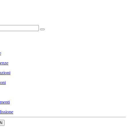
e
enze
azioni
ioni
menti
issione
N