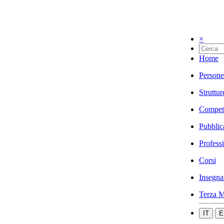
×
Home
Persone
Struttur
Compet
Pubblic
Profess
Corsi
Insegna
Terza M
IT
E