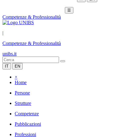
☰
Competenze & Professionalità
|
Competenze & Professionalità
unibs.it
IT
EN
×
Home
Persone
Strutture
Competenze
Pubblicazioni
Professioni