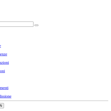
e
enze
azioni
ioni
menti
issione
N