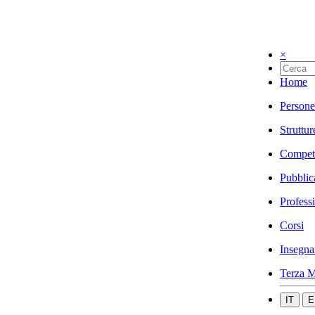
×
Home
Persone
Struttur
Compet
Pubblic
Profess
Corsi
Insegna
Terza M
IT
E