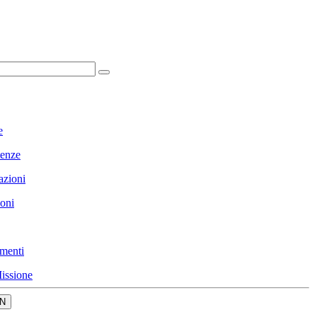
e
enze
azioni
ioni
menti
issione
N