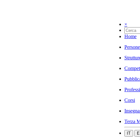
×
Home
Persone
Struttur
Compet
Pubblic
Profess
Corsi
Insegna
Terza M
IT
E