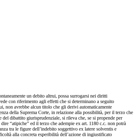
ontaneamente un debito altrui, possa surrogarsi nei diritti
evede con riferimento agli effetti che si determinano a seguito
trui, non avrebbe alcun titolo che gli derivi automaticamente
enza della Suprema Corte, in relazione alla possibilità, per il terzo che
e del dibattito giurisprudenziale, si rileva che, se si propende per
sì dire “atipiche” ed il terzo che adempie ex art. 1180 c.c. non potrà
nza tra le figure dell’indebito soggettivo ex latere solventis e
coltà alla concreta esperibilità dell’azione di ingiustificato