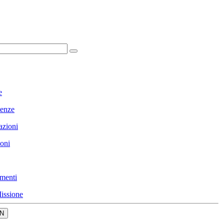
e
enze
azioni
ioni
menti
issione
N