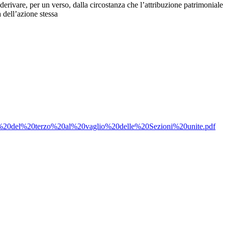
derivare, per un verso, dalla circostanza che l’attribuzione patrimonial
à dell’azione stessa
mento%20del%20terzo%20al%20vaglio%20delle%20Sezioni%20unite.pdf