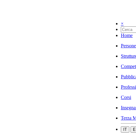
×
Home
Persone
Struttur
Compet
Pubblic
Profess
Corsi
Insegna
Terza M
IT
E