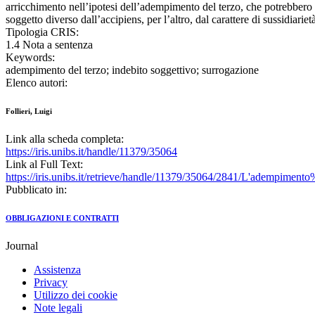
arricchimento nell’ipotesi dell’adempimento del terzo, che potrebbero 
soggetto diverso dall’accipiens, per l’altro, dal carattere di sussidiariet
Tipologia CRIS:
1.4 Nota a sentenza
Keywords:
adempimento del terzo; indebito soggettivo; surrogazione
Elenco autori:
Follieri, Luigi
Link alla scheda completa:
https://iris.unibs.it/handle/11379/35064
Link al Full Text:
https://iris.unibs.it/retrieve/handle/11379/35064/2841/L'adempi
Pubblicato in:
OBBLIGAZIONI E CONTRATTI
Journal
Assistenza
Privacy
Utilizzo dei cookie
Note legali