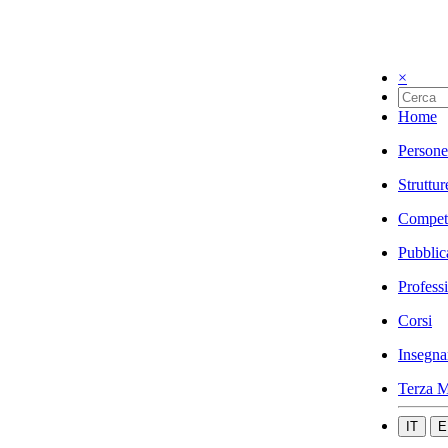
×
Home
Persone
Struttur
Compet
Pubblic
Profess
Corsi
Insegna
Terza M
IT
E