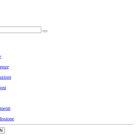
e
enze
azioni
ioni
menti
issione
N