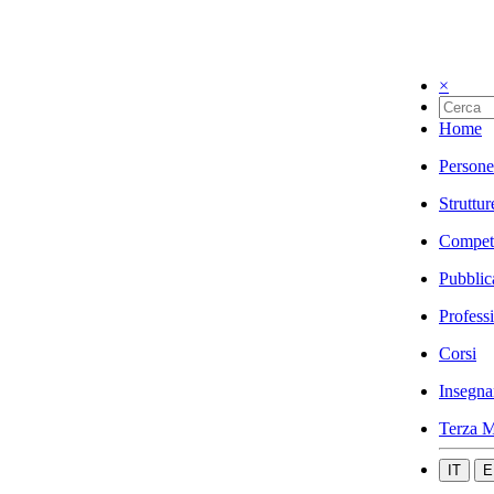
×
Home
Persone
Struttur
Compet
Pubblic
Profess
Corsi
Insegna
Terza M
IT
E