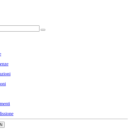
e
enze
azioni
ioni
menti
issione
N