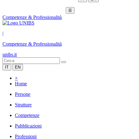
☰
Competenze & Professionalità
|
Competenze & Professionalità
unibs.it
IT
EN
×
Home
Persone
Strutture
Competenze
Pubblicazioni
Professioni