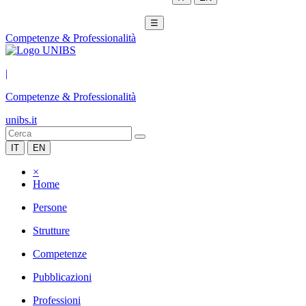
☰
Competenze & Professionalità
|
Competenze & Professionalità
unibs.it
IT
EN
×
Home
Persone
Strutture
Competenze
Pubblicazioni
Professioni