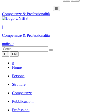
☰
Competenze & Professionalità
|
Competenze & Professionalità
unibs.it
IT
EN
×
Home
Persone
Strutture
Competenze
Pubblicazioni
Professioni