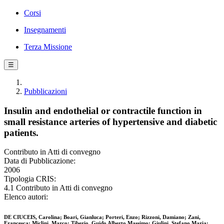
Corsi
Insegnamenti
Terza Missione
☰
Pubblicazioni
Insulin and endothelial or contractile function in
small resistance arteries of hypertensive and diabetic
patients.
Contributo in Atti di convegno
Data di Pubblicazione:
2006
Tipologia CRIS:
4.1 Contributo in Atti di convegno
Elenco autori:
DE CIUCEIS, Carolina; Boari, Gianluca; Porteri, Enzo; Rizzoni, Damiano; Zani,
Francesca; Miclini, Marco; Tiberio, Guido Alberto Massimo; Giulini, Stefano Maria;