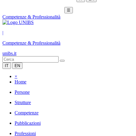
☰
Competenze & Professionalità
|
Competenze & Professionalità
unibs.it
IT
EN
×
Home
Persone
Strutture
Competenze
Pubblicazioni
Professioni