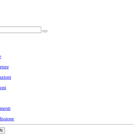
e
enze
azioni
ioni
menti
issione
N