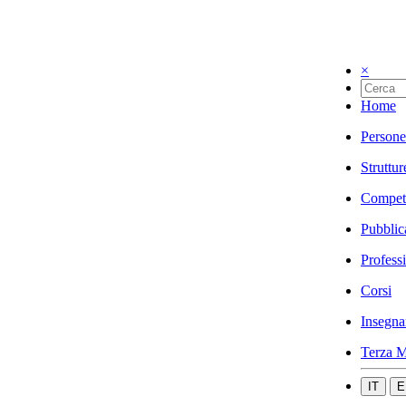
×
Home
Persone
Struttur
Compet
Pubblic
Profess
Corsi
Insegna
Terza M
IT
E