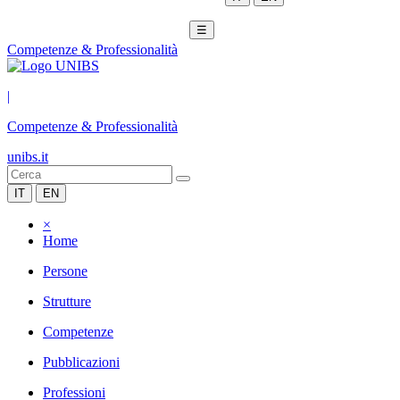
☰
Competenze & Professionalità
|
Competenze & Professionalità
unibs.it
IT
EN
×
Home
Persone
Strutture
Competenze
Pubblicazioni
Professioni